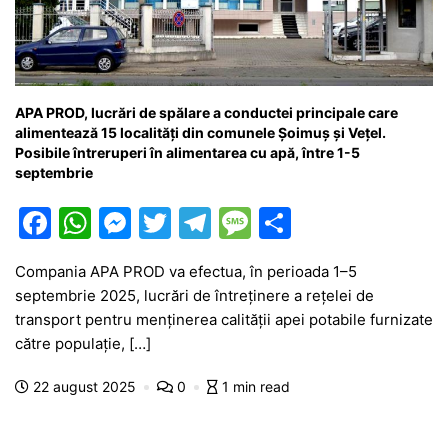
APA PROD, lucrări de spălare a conductei principale care
alimentează 15 localități din comunele Șoimuș și Vețel.
Posibile întreruperi în alimentarea cu apă, între 1-5
septembrie
F
W
M
T
T
M
P
a
h
e
w
el
e
ar
Compania APA PROD va efectua, în perioada 1–5
c
at
s
itt
e
s
ta
septembrie 2025, lucrări de întreținere a rețelei de
e
s
s
er
gr
s
je
transport pentru menținerea calității apei potabile furnizate
b
A
e
a
a
a
către populație, […]
o
p
n
m
g
z
22 august 2025
0
1 min read
o
p
g
e
ă
k
er