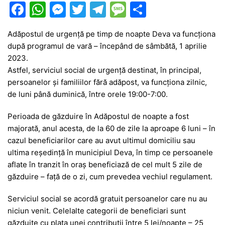
F
W
M
T
T
M
P
a
h
e
w
el
e
ar
Adăpostul de urgență pe timp de noapte Deva va funcționa
c
at
s
itt
e
s
ta
după programul de vară – începând de sâmbătă, 1 aprilie
e
s
s
er
gr
s
je
2023.
b
A
e
a
a
a
Astfel, serviciul social de urgență destinat, în principal,
persoanelor și familiilor fără adăpost, va funcționa zilnic,
o
p
n
m
g
z
de luni până duminică, între orele 19:00-7:00.
o
p
g
e
ă
Perioada de găzduire în Adăpostul de noapte a fost
k
er
majorată, anul acesta, de la 60 de zile la aproape 6 luni – în
cazul beneficiarilor care au avut ultimul domiciliu sau
ultima reședință în municipiul Deva, în timp ce persoanele
aflate în tranzit în oraș beneficiază de cel mult 5 zile de
găzduire – față de o zi, cum prevedea vechiul regulament.
Serviciul social se acordă gratuit persoanelor care nu au
niciun venit. Celelalte categorii de beneficiari sunt
găzduite cu plata unei contribuții între 5 lei/noapte – 25