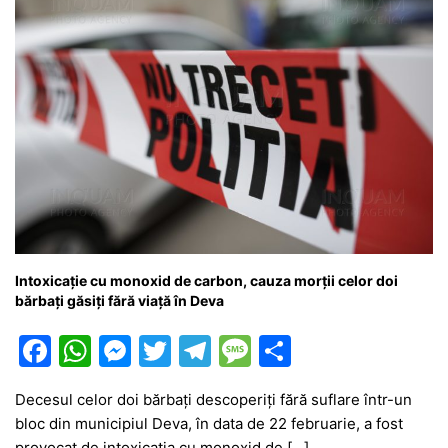
Intoxicație cu monoxid de carbon, cauza morții celor doi
bărbați găsiți fără viață în Deva
F
W
M
T
T
M
P
a
h
e
w
el
e
ar
Decesul celor doi bărbați descoperiți fără suflare într-un
c
at
s
itt
e
s
ta
bloc din municipiul Deva, în data de 22 februarie, a fost
e
s
s
er
gr
s
je
provocat de intoxicația cu monoxid de […]