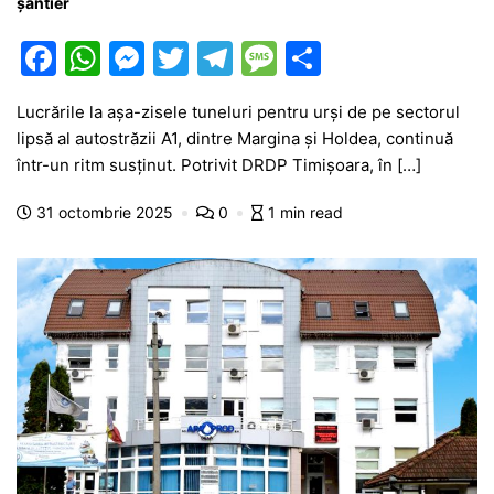
șantier
F
W
M
T
T
M
P
a
h
e
w
el
e
ar
Lucrările la așa-zisele tuneluri pentru urși de pe sectorul
c
at
s
itt
e
s
ta
lipsă al autostrăzii A1, dintre Margina și Holdea, continuă
e
s
s
er
gr
s
je
într-un ritm susținut. Potrivit DRDP Timișoara, în […]
b
A
e
a
a
a
31 octombrie 2025
0
1 min read
o
p
n
m
g
z
o
p
g
e
ă
k
er