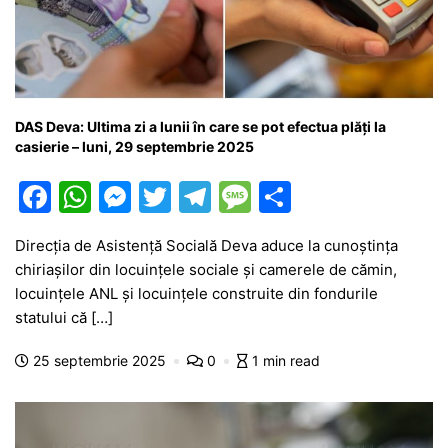
DAS Deva: Ultima zi a lunii în care se pot efectua plăți la
casierie – luni, 29 septembrie 2025
F
W
M
T
T
M
P
a
h
e
w
el
e
ar
Direcția de Asistență Socială Deva aduce la cunoștința
c
at
s
itt
e
s
ta
chiriașilor din locuințele sociale și camerele de cămin,
e
s
s
er
gr
s
je
locuințele ANL și locuințele construite din fondurile
b
A
e
a
a
a
statului că […]
o
p
n
m
g
z
25 septembrie 2025
0
1 min read
o
p
g
e
ă
k
er