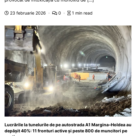
b
A
e
a
a
a
23 februarie 2026
0
1 min read
o
p
n
m
g
z
o
p
g
e
ă
k
er
Lucrările la tunelurile de pe autostrada A1 Margina–Holdea au
depășit 40%: 11 fronturi active și peste 800 de muncitori pe