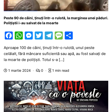
Peste 90 de câini, ținuți într-o rulotă, la marginea unei păduri.
Polițiștii i-au salvat de la moarte
F
W
M
T
T
M
P
a
h
e
w
el
e
ar
Aproape 100 de câini, ținuți într-o rulotă, unul peste
c
at
s
itt
e
s
ta
celălalt, fără mâncare suficientă sau apă, au fost salvați de
e
s
s
er
gr
s
je
la moarte de polițiști. Totul s-a […]
b
A
e
a
a
a
1 martie 2024
0
1 min read
o
p
n
m
g
z
o
p
g
e
ă
k
er