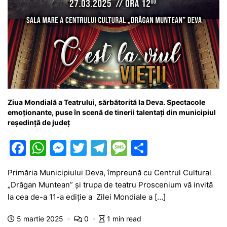
Ziua Mondială a Teatrului, sărbătorită la Deva. Spectacole
emoționante, puse în scenă de tinerii talentați din municipiul
reședință de județ
F
W
M
T
T
M
P
a
h
e
w
el
e
ar
Primăria Municipiului Deva, împreună cu Centrul Cultural
c
at
s
itt
e
s
ta
„Drăgan Muntean” și trupa de teatru Proscenium vă invită
e
s
s
er
gr
s
je
la cea de-a 11-a ediție a Zilei Mondiale a […]
b
A
e
a
a
a
5 martie 2025
0
1 min read