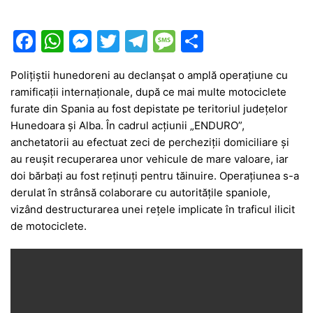
F
W
M
T
T
M
P
a
h
e
w
el
e
ar
Polițiștii hunedoreni au declanșat o amplă operațiune cu
c
at
s
itt
e
s
ta
ramificații internaționale, după ce mai multe motociclete
e
s
s
er
gr
s
je
furate din Spania au fost depistate pe teritoriul județelor
b
A
e
a
a
a
Hunedoara și Alba. În cadrul acțiunii „ENDURO”,
anchetatorii au efectuat zeci de percheziții domiciliare și
o
p
n
m
g
z
au reușit recuperarea unor vehicule de mare valoare, iar
o
p
g
e
ă
doi bărbați au fost reținuți pentru tăinuire. Operațiunea s-a
k
er
derulat în strânsă colaborare cu autoritățile spaniole,
vizând destructurarea unei rețele implicate în traficul ilicit
de motociclete.