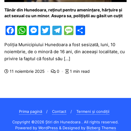
Tânăr din Hunedoara, reținut pentru amenințare, hărțuire și
act sexual cu un minor. Asupra sa, polițiștii au găsit un cuțit
F
W
M
T
T
M
P
a
h
e
w
el
e
ar
Poliția Municipiului Hunedoara a fost sesizată, luni, 10
c
at
s
itt
e
s
ta
noiembrie, de o minoră de 16 ani, din aceeași localitate, cu
e
s
s
er
gr
s
je
privire la faptul că fostul său […]
b
A
e
a
a
a
11 noiembrie 2025
0
1 min read
o
p
n
m
g
z
o
p
g
e
ă
k
er
Prima pagină
Contact
Termeni și condiții
Copyright ©2026 Știri din Hunedoara . All rights reserved.
Powered by
WordPress
&
Designed by
Bizberg Themes