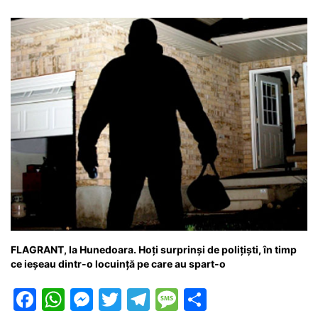
o
p
n
m
g
z
o
p
g
e
ă
k
er
FLAGRANT, la Hunedoara. Hoți surprinși de polițiști, în timp
ce ieșeau dintr-o locuință pe care au spart-o
F
W
M
T
T
M
P