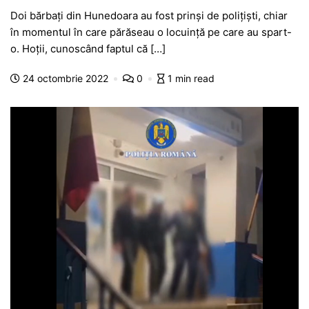
a
h
e
w
el
e
ar
Doi bărbați din Hunedoara au fost prinși de polițiști, chiar
c
at
s
itt
e
s
ta
în momentul în care părăseau o locuință pe care au spart-
e
s
s
er
gr
s
je
o. Hoții, cunoscând faptul că […]
b
A
e
a
a
a
24 octombrie 2022
0
1 min read
o
p
n
m
g
z
o
p
g
e
ă
k
er