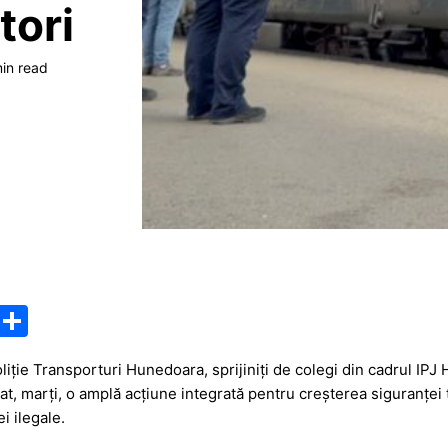
tori
min read
M
P
e
ar
oliție Transporturi Hunedoara, sprijiniți de colegi din cadrul IPJ
s
ta
at, marți, o amplă acțiune integrată pentru creșterea siguranței 
s
je
i ilegale.