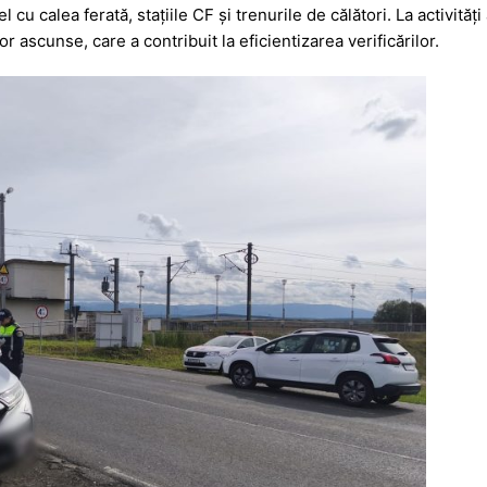
a
a
l cu calea ferată, stațiile CF și trenurile de călători. La activități
g
z
r ascunse, care a contribuit la eficientizarea verificărilor.
e
ă