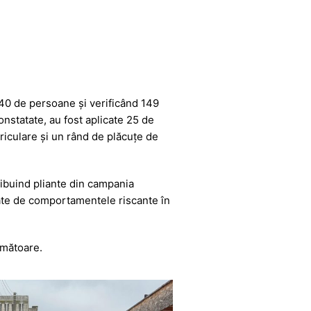
e 240 de persoane și verificând 149
onstatate, au fost aplicate 25 de
triculare și un rând de plăcuțe de
istribuind pliante din campania
erate de comportamentele riscante în
rmătoare.