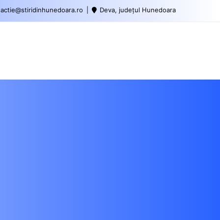
actie@stiridinhunedoara.ro
Deva, județul Hunedoara