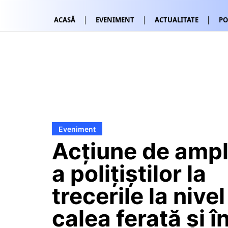
ACASĂ
EVENIMENT
ACTUALITATE
PO
Eveniment
Acțiune de amp
a polițiștilor la
trecerile la nivel
calea ferată și î