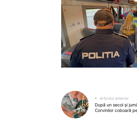
Articolul anterior
După un secol și jumă
Corvinilor coboară p