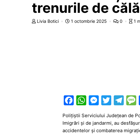
trenurile de călă
Livia Botici
1 octombrie 2025
0
1 
F
W
M
T
T
a
h
e
w
el
Polițiștii Serviciului Județean de P
c
at
s
itt
e
Imigrări și de jandarmi, au desfășur
e
s
s
er
gr
accidentelor și combaterea migrație