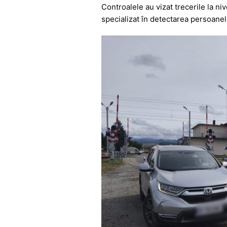
b
A
e
a
Controalele au vizat trecerile la nive
o
p
n
m
specializat în detectarea persoanelo
o
p
g
k
er