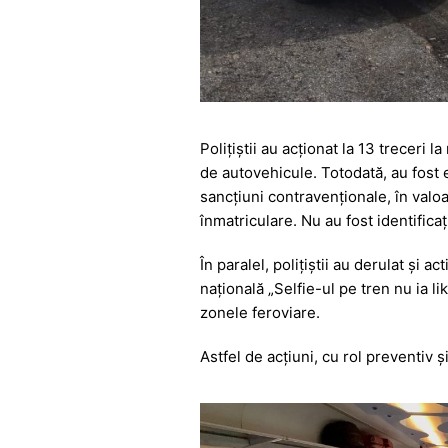
Polițiștii au acționat la 13 treceri 
de autovehicule. Totodată, au fost e
sancțiuni contravenționale, în valoa
înmatriculare. Nu au fost identificaț
În paralel, polițiștii au derulat și a
națională „Selfie-ul pe tren nu ia l
zonele feroviare.
Astfel de acțiuni, cu rol preventiv 