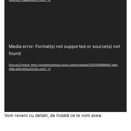
406d-b2fc-7aaae99943cf.mp4?_=2
Player
Media error: Format(s) not supported or source(s) not
video
found
Descarcă fișierul: https://stiridinhunedoara.ro/wp-content/uploads/2025/04/8868e8b7-e6ef-
458b-a940-4041a21f111e.mp4?_=3
Vom reveni cu detalii, de îndată ce le vom avea.