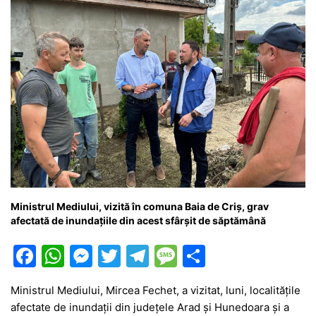
k
er
Ministrul Mediului, vizită în comuna Baia de Criș, grav
afectată de inundațiile din acest sfârșit de săptămână
F
W
M
T
T
M
P
a
h
e
w
el
e
ar
Ministrul Mediului, Mircea Fechet, a vizitat, luni, localităţile
c
at
s
itt
e
s
ta
afectate de inundaţii din judeţele Arad şi Hunedoara şi a