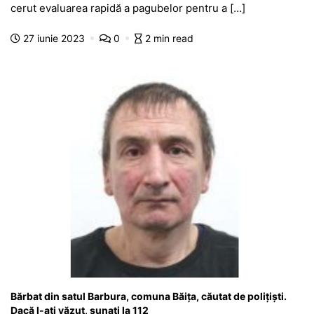
e
s
s
er
gr
s
je
cerut evaluarea rapidă a pagubelor pentru a […]
b
A
e
a
a
a
27 iunie 2023
0
2 min read
o
p
n
m
g
z
o
p
g
e
ă
k
er
Bărbat din satul Barbura, comuna Băița, căutat de polițiști.
Dacă l-ați văzut, sunați la 112