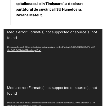
spitalicească din Timișoara”, a declarat
purtătorul de cuvânt al ISU Hunedoara,
Roxana Mateuț.
Player
Media error: Format(s) not supported or source(s) not
video
found
Descarcă fișierul: https://stiridinhunedoara.ro/wp-content/uploads/2025/04/86369d76-5601-
4b12-86c7-f02a68529cad.mp4?_=1
Player
Media error: Format(s) not supported or source(s) not
video
found
Descarcă fișierul: https://stiridinhunedoara.ro/wp-content/uploads/2025/04/a42f6794-074a-