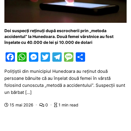
Doi suspecți reținuți după escrocherii prin „metoda
accidentul” la Hunedoara. Două femei vârstnice au fost
înșelate cu 40.000 de lei și 10.000 de dolari
F
W
M
T
T
M
P
a
h
e
w
el
e
ar
Polițiștii din municipiul Hunedoara au reținut două
c
at
s
itt
e
s
ta
persoane bănuite că au înșelat două femei în vârstă
e
s
s
er
gr
s
je
folosind cunoscuta „metodă a accidentului”. Suspecții sunt
b
A
e
a
a
a
un bărbat […]
o
p
n
m
g
z
15 mai 2026
0
1 min read
o
p
g
e
ă
k
er