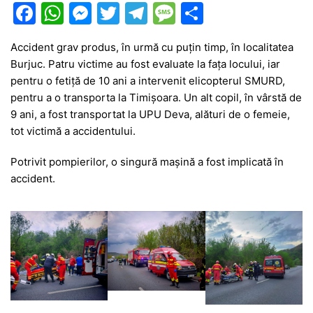
F
W
M
T
T
M
P
a
h
e
w
el
e
ar
Accident grav produs, în urmă cu puțin timp, în localitatea
c
at
s
itt
e
s
ta
Burjuc. Patru victime au fost evaluate la fața locului, iar
e
s
s
er
gr
s
je
pentru o fetiță de 10 ani a intervenit elicopterul SMURD,
b
A
e
a
a
a
pentru a o transporta la Timișoara. Un alt copil, în vârstă de
9 ani, a fost transportat la UPU Deva, alături de o femeie,
o
p
n
m
g
z
tot victimă a accidentului.
o
p
g
e
ă
Potrivit pompierilor, o singură mașină a fost implicată în
k
er
accident.