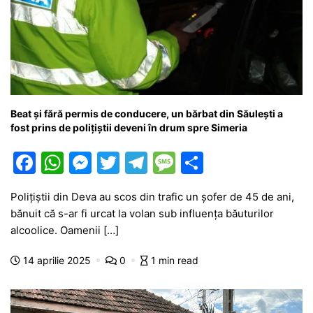
Beat și fără permis de conducere, un bărbat din Săulești a
fost prins de polițiștii deveni în drum spre Simeria
F
W
M
T
T
M
P
a
h
e
w
el
e
ar
Polițiștii din Deva au scos din trafic un șofer de 45 de ani,
c
at
s
itt
e
s
ta
bănuit că s-ar fi urcat la volan sub influența băuturilor
e
s
s
er
gr
s
je
alcoolice. Oamenii […]
b
A
e
a
a
a
14 aprilie 2025
0
1 min read
o
p
n
m
g
z
o
p
g
e
ă