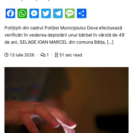
F
W
M
T
T
M
P
a
h
e
w
el
e
ar
Polițiștii din cadrul Poliției Municipiului Deva efectuează
c
at
s
itt
e
s
ta
verificări în vederea depistării unui bărbat în vârstă de 49
e
s
s
er
gr
s
je
de ani, SELAGE IOAN MARCEL din comuna Băița, […]
b
A
e
a
a
a
13 iulie 2026
1
51 sec read
o
p
n
m
g
z
o
p
g
e
ă
k
er