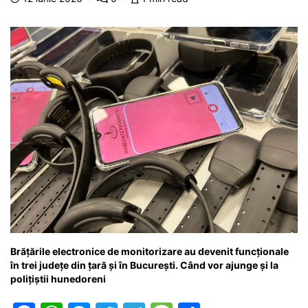
o
p
g
e
ă
k
er
Brățările electronice de monitorizare au devenit funcționale
în trei județe din țară și în București. Când vor ajunge și la
polițiștii hunedoreni