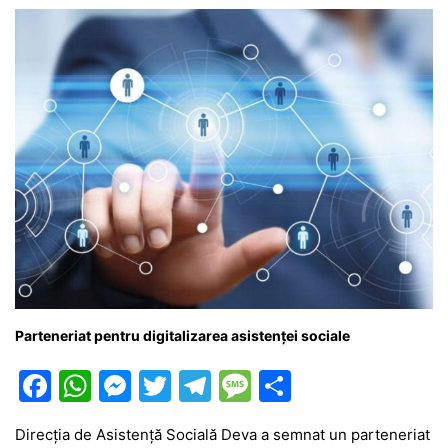
Parteneriat pentru digitalizarea asistenței sociale
F
W
M
T
T
M
P
a
h
e
w
el
e
ar
Direcția de Asistență Socială Deva a semnat un parteneriat