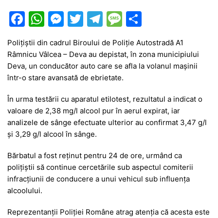
F
W
M
T
T
M
P
a
h
e
w
el
e
ar
Polițiștii din cadrul Biroului de Poliție Autostradă A1
c
at
s
itt
e
s
ta
Râmnicu Vâlcea – Deva au depistat, în zona municipiului
e
s
s
er
gr
s
je
Deva, un conducător auto care se afla la volanul mașinii
b
A
e
a
a
a
într-o stare avansată de ebrietate.
o
p
n
m
g
z
În urma testării cu aparatul etilotest, rezultatul a indicat o
o
p
g
e
ă
valoare de 2,38 mg/l alcool pur în aerul expirat, iar
analizele de sânge efectuate ulterior au confirmat 3,47 g/l
k
er
și 3,29 g/l alcool în sânge.
Bărbatul a fost reținut pentru 24 de ore, urmând ca
polițiștii să continue cercetările sub aspectul comiterii
infracțiunii de conducere a unui vehicul sub influența
alcoolului.
Reprezentanții Poliției Române atrag atenția că acesta este