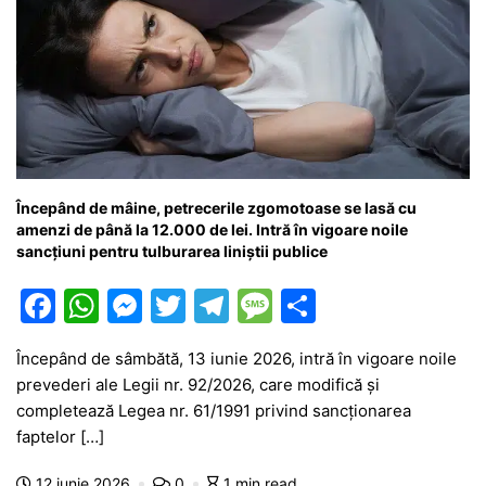
Începând de mâine, petrecerile zgomotoase se lasă cu
amenzi de până la 12.000 de lei. Intră în vigoare noile
sancțiuni pentru tulburarea liniștii publice
F
W
M
T
T
M
P
a
h
e
w
el
e
ar
Începând de sâmbătă, 13 iunie 2026, intră în vigoare noile
c
at
s
itt
e
s
ta
prevederi ale Legii nr. 92/2026, care modifică și
e
s
s
er
gr
s
je
completează Legea nr. 61/1991 privind sancționarea
b
A
e
a
a
a
faptelor […]
o
p
n
m
g
z
12 iunie 2026
0
1 min read