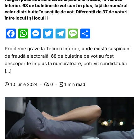
Inferior. 68 de buletine de vot sunt în plus, față de numărul
celor distribuite în secțiile de vot. Diferență de 37 de voturi
între locul I și locul II
F
W
M
T
T
M
P
a
h
e
w
el
e
ar
Probleme grave la Teliucu Inferior, unde există suspiciuni
c
at
s
itt
e
s
ta
de fraudă electorală. 68 de buletine de vot au fost
e
s
s
er
gr
s
je
descoperite în plus la numărătoare, potrivit candidatului
b
A
e
a
a
a
[…]
o
p
n
m
g
z
10 iunie 2024
0
1 min read
o
p
g
e
ă
k
er