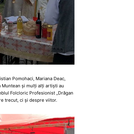
ristian Pomohaci, Mariana Deac,
ntean și mulți alți artiști au
mblul Folcloric Profesionist „Drăgan
 trecut, ci și despre viitor.