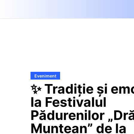
Eveniment
✨ Tradiție și em
la Festivalul
Pădurenilor „Dr
Muntean” de la