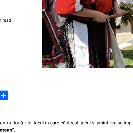
n read
M
P
e
ar
s
ta
s
je
pentru două zile, locul în care cântecul, jocul și amintirea se împ
untean”
.