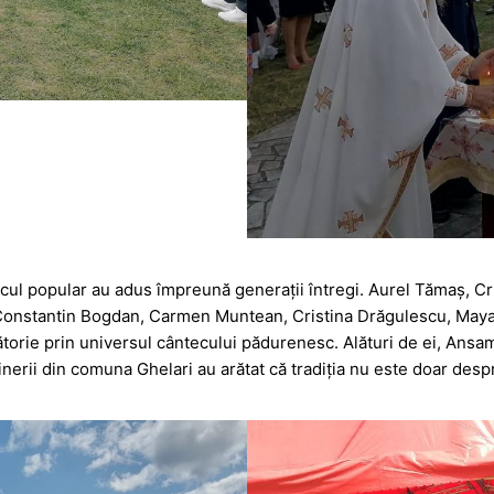
ocul popular au adus împreună generații întregi. Aurel Tămaș, C
onstantin Bogdan, Carmen Muntean, Cristina Drăgulescu, Maya Mu
lătorie prin universul cântecului pădurenesc. Alături de ei, Ansa
inerii din comuna Ghelari au arătat că tradiția nu este doar despre