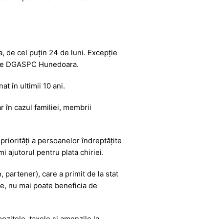
a, de cel puțin 24 de luni. Excepție
le ale DGASPC Hunedoara.
at în ultimii 10 ani.
r în cazul familiei, membrii
 priorități a persoanelor îndreptățite
i ajutorul pentru plata chiriei.
 partener), care a primit de la stat
re, nu mai poate beneficia de
ozitele, taxele și amenzile la