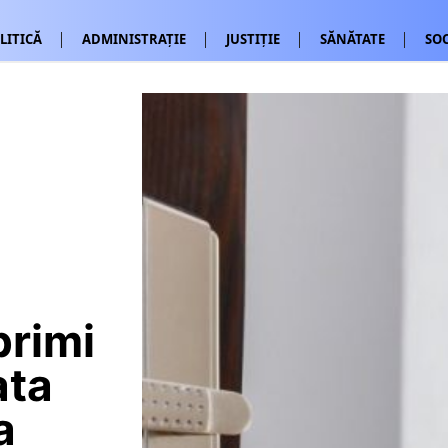
LITICĂ
ADMINISTRAȚIE
JUSTIȚIE
SĂNĂTATE
SOC
primi
ata
a