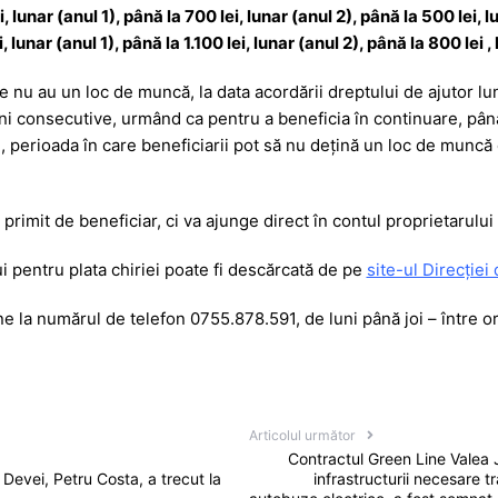
, lunar (anul 1), până la 700 lei, lunar (anul 2), până la 500 lei, l
lunar (anul 1), până la 1.100 lei, lunar (anul 2), până la 800 lei ,
e nu au un loc de muncă, la data acordării dreptului de ajutor lun
ni consecutive, urmând ca pentru a beneficia în continuare, până 
II, perioada în care beneficiarii pot să nu dețină un loc de muncă 
i primit de beneficiar, ci va ajunge direct în contul proprietarului
 pentru plata chiriei poate fi descărcată de pe
site-ul Direcției
e la numărul de telefon 0755.878.591, de luni până joi – între or
Articolul următor
Contractul Green Line Valea J
 Devei, Petru Costa, a trecut la
infrastructurii necesare t