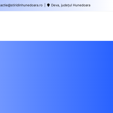
actie@stiridinhunedoara.ro
Deva, județul Hunedoara