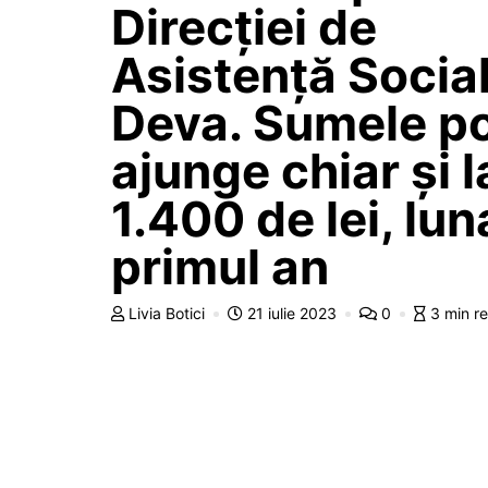
Direcției de
Asistență Socia
Deva. Sumele p
ajunge chiar și l
1.400 de lei, luna
primul an
Livia Botici
21 iulie 2023
0
3 min r