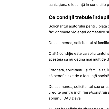
achiziționa o locuință în condițiile p
Ce condiții trebuie îndepl
Solicitantul ajutorului pentru plata
fac victimele violenței domestice ș
De asemenea, solicitantul și familia 
O altă condiție este ca solicitantul
acesteia să nu dețină mai mult de 
Totodată, solicitantul și familia sa,
să beneficieze de o locuință socială
De asemenea, solicitantul sau oricar
credite pentru închiriere/construir
sprijinul DAS Deva.
Nu pot beneficia de ajutor pentru pl