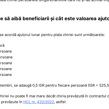
 să aibă beneficiarii și cât este valoarea ajuto
se acordă ajutorul lunar pentru plata chiriei sunt următoarele:
ură
ersoane
persoane
ersoane
ersoane
ersoane
 membri, se adaugă 0,5 ISR pentru fiecare persoană (ISR = 525,5 
iriei nu poate fi mai mare decât chiria prevăzută în contractul d
le prevăzute în
HCL nr. 432/2022
, astfel: