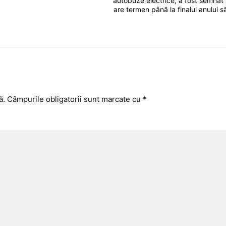
autobuze electrice, a fost semnat 
are termen până la finalul anului să
ă.
Câmpurile obligatorii sunt marcate cu
*