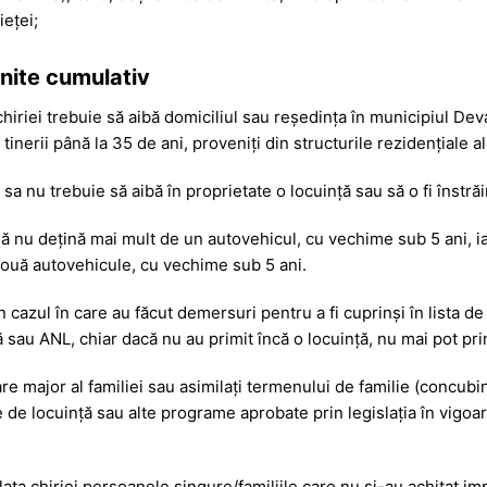
ieței;
inite cumulativ
 chiriei trebuie să aibă domiciliul sau reședința în municipiul Dev
i tinerii până la 35 de ani, proveniți din structurile rezidenția
sa nu trebuie să aibă în proprietate o locuință sau să o fi înstrăin
 să nu dețină mai mult de un autovehicul, cu vechime sub 5 ani, ia
două autovehicule, cu vechime sub 5 ani.
 în cazul în care au făcut demersuri pentru a fi cuprinși în lista de
 sau ANL, chiar dacă nu au primit încă o locuință, nu mai pot prim
e major al familiei sau asimilați termenului de familie (concubin,
e de locuință sau alte programe aprobate prin legislația în vigoa
ata chiriei persoanele singure/familiile care nu și-au achitat imp