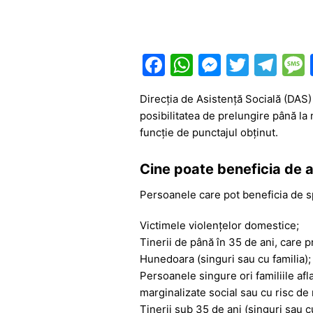
F
W
M
T
T
a
h
e
w
el
Direcția de Asistență Socială (DAS) 
c
at
s
itt
e
posibilitatea de prelungire până la 
e
s
s
er
gr
funcție de punctajul obținut.
b
A
e
a
Cine poate beneficia de a
o
p
n
m
o
p
g
Persoanele care pot beneficia de sp
k
er
Victimele violențelor domestice;
Tinerii de până în 35 de ani, care p
Hunedoara (singuri sau cu familia);
Persoanele singure ori familiile afl
marginalizate social sau cu risc de 
Tinerii sub 35 de ani (singuri sau c