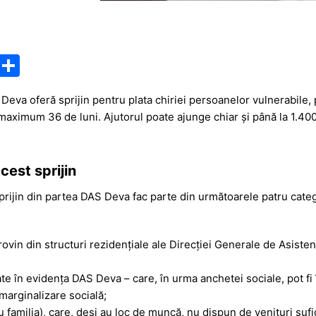
M
P
e
ar
Deva oferă sprijin pentru plata chiriei persoanelor vulnerabile, 
s
ta
maximum 36 de luni. Ajutorul poate ajunge chiar și până la 1.400 d
s
je
a
a
cest sprijin
g
z
e
ă
rijin din partea DAS Deva fac parte din următoarele patru catego
rovin din structuri rezidențiale ale Direcției Generale de Asisten
ate în evidența DAS Deva – care, în urma anchetei sociale, pot f
marginalizare socială;
u familia), care, deși au loc de muncă, nu dispun de venituri sufi