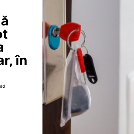
lă
ot
a
r, în
ead