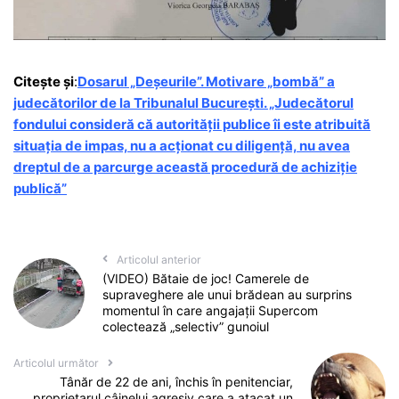
Citește și
:
Dosarul „Deșeurile”. Motivare „bombă” a
judecătorilor de la Tribunalul București. „Judecătorul
fondului consideră că autorității publice îi este atribuită
situația de impas, nu a acționat cu diligență, nu avea
dreptul de a parcurge această procedură de achiziție
publică”
Articolul anterior
(VIDEO) Bătaie de joc! Camerele de
supraveghere ale unui brădean au surprins
momentul în care angajații Supercom
colectează „selectiv” gunoiul
Articolul următor
Tânăr de 22 de ani, închis în penitenciar,
proprietarul câinelui agresiv care a atacat un