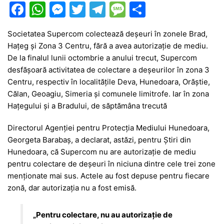
F
W
M
T
T
M
P
a
h
e
w
el
e
ar
Societatea Supercom colectează deșeuri în zonele Brad,
c
at
s
itt
e
s
ta
Hațeg și Zona 3 Centru, fără a avea autorizație de mediu.
e
s
s
er
gr
s
je
De la finalul lunii octombrie a anului trecut, Supercom
b
A
e
a
a
a
desfășoară activitatea de colectare a deșeurilor în zona 3
Centru, respectiv în localitățile Deva, Hunedoara, Orăștie,
o
p
n
m
g
z
Călan, Geoagiu, Simeria și comunele limitrofe. Iar în zona
o
p
g
e
ă
Hațegului și a Bradului, de săptămâna trecută
k
er
Directorul Agenției pentru Protecția Mediului Hunedoara,
Georgeta Barabaș, a declarat, astăzi, pentru Știri din
Hunedoara, că Supercom nu are autorizație de mediu
pentru colectare de deșeuri în niciuna dintre cele trei zone
menționate mai sus. Actele au fost depuse pentru fiecare
zonă, dar autorizația nu a fost emisă.
„Pentru colectare, nu au autorizație de