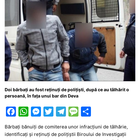
Doi bărbați au fost reținuți de polițiști, după ce au tâlhărit o
persoană, în fața unui bar din Deva
F
W
M
T
T
M
P
a
h
e
w
el
e
ar
Bărbaţi bănuiţi de comiterea unor infracţiuni de tâlhărie,
c
at
s
itt
e
s
ta
identificaţi şi reţinuţi de poliţiştii Biroului de Investigații