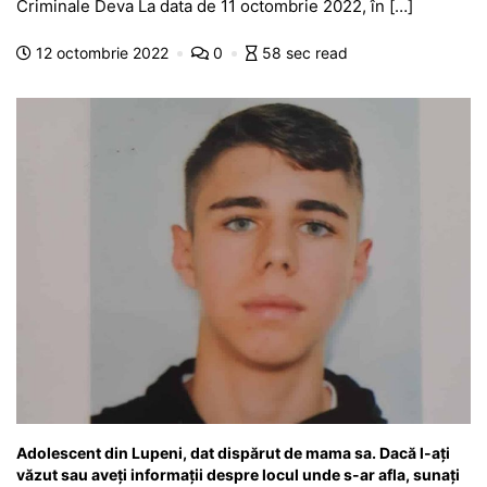
e
s
s
er
gr
s
je
Criminale Deva La data de 11 octombrie 2022, în […]
b
A
e
a
a
a
12 octombrie 2022
0
58 sec read
o
p
n
m
g
z
o
p
g
e
ă
k
er
Adolescent din Lupeni, dat dispărut de mama sa. Dacă l-ați
văzut sau aveți informații despre locul unde s-ar afla, sunați