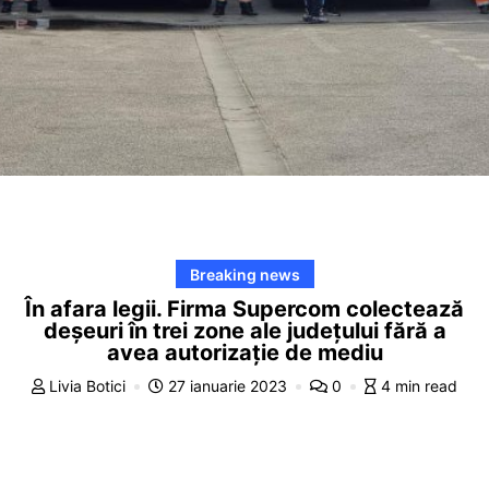
Breaking news
În afara legii. Firma Supercom colectează
deșeuri în trei zone ale județului fără a
avea autorizație de mediu
Livia Botici
27 ianuarie 2023
0
4 min read