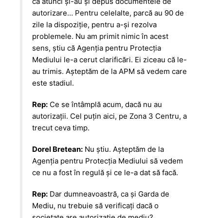
că atunci și-au și depus documentele de
autorizare… Pentru celelalte, parcă au 90 de
zile la dispoziție, pentru a-și rezolva
problemele. Nu am primit nimic în acest
sens, știu că Agenția pentru Protecția
Mediului le-a cerut clarificări. Ei ziceau că le-
au trimis. Așteptăm de la APM să vedem care
este stadiul.
Rep:
Ce se întâmplă acum, dacă nu au
autorizații. Cel puțin aici, pe Zona 3 Centru, a
trecut ceva timp.
Dorel Bretean:
Nu știu. Așteptăm de la
Agenția pentru Protecția Mediului să vedem
ce nu a fost în regulă și ce le-a dat să facă.
Rep:
Dar dumneavoastră, ca și Garda de
Mediu, nu trebuie să verificați dacă o
societate are autorizație de mediu?