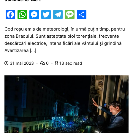
F
W
M
T
T
M
P
a
h
e
w
el
e
ar
Cod roșu emis de meteorologi, în urmă puțin timp, pentru
c
at
s
itt
e
s
ta
zona Bradului. Sunt așteptate ploi torențiale, frecvente
e
s
s
er
gr
s
je
descărcări electrice, intensificări ale vântului și grindină.
b
A
e
a
a
a
Avertizarea […]
o
p
n
m
g
z
31 mai 2023
0
13 sec read
o
p
g
e
ă
k
er