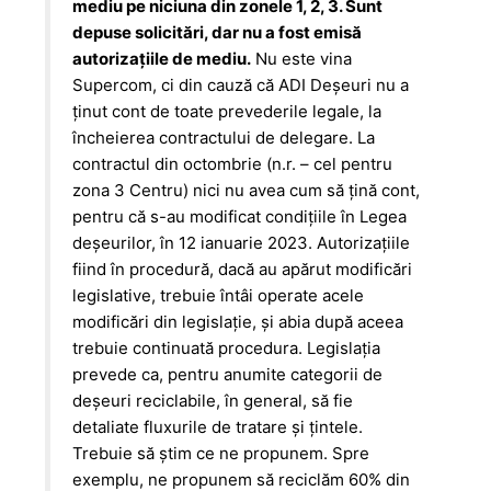
mediu pe niciuna din zonele 1, 2, 3. Sunt
depuse solicitări, dar nu a fost emisă
autorizațiile de mediu.
Nu este vina
Supercom, ci din cauză că ADI Deșeuri nu a
ținut cont de toate prevederile legale, la
încheierea contractului de delegare. La
contractul din octombrie (n.r. – cel pentru
zona 3 Centru) nici nu avea cum să țină cont,
pentru că s-au modificat condițiile în Legea
deșeurilor, în 12 ianuarie 2023. Autorizațiile
fiind în procedură, dacă au apărut modificări
legislative, trebuie întâi operate acele
modificări din legislație, și abia după aceea
trebuie continuată procedura. Legislația
prevede ca, pentru anumite categorii de
deșeuri reciclabile, în general, să fie
detaliate fluxurile de tratare și țintele.
Trebuie să știm ce ne propunem. Spre
exemplu, ne propunem să reciclăm 60% din