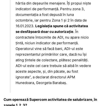
hârtia din deșeurile menajere. Îți propui niște
indicatori de performanță. Pentru zona 3,
documentația a fost depusă în luna
octombrie, iar pentru Zona 1 și 2 în data de
16.01.2023.
Legislația spune că activitatea
se desfășoară doar cu autorizație
. În
contractele întocmite de ADI, nu apare nicio
țintă, niciun indicator de performanță.
Operatorul vine să facă bani, ADI-ul este
reprezentantul primăriilor care, dacă nu își
ating țintele de colectare, plătesc penalități.
ADI-ul este cel care trebuie să aibă în vedere
aceste aspecte, și, din păcate, au fost
ignorate”, a declarat directorul APM
Hunedoara, Georgeta Barabaș.
Cum operează Supercom activitatea de salubrizare, în
zonele 1, 2, 3?