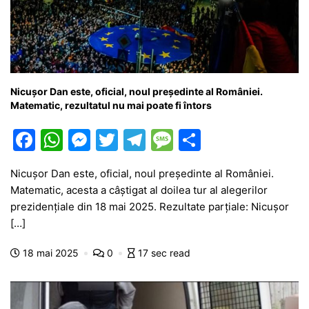
Nicușor Dan este, oficial, noul președinte al României.
Matematic, rezultatul nu mai poate fi întors
F
W
M
T
T
M
P
a
h
e
w
el
e
ar
Nicușor Dan este, oficial, noul președinte al României.
c
at
s
itt
e
s
ta
Matematic, acesta a câștigat al doilea tur al alegerilor
e
s
s
er
gr
s
je
prezidențiale din 18 mai 2025. Rezultate parțiale: Nicușor
b
A
e
a
a
a
[…]
o
p
n
m
g
z
18 mai 2025
0
17 sec read
o
p
g
e
ă
k
er