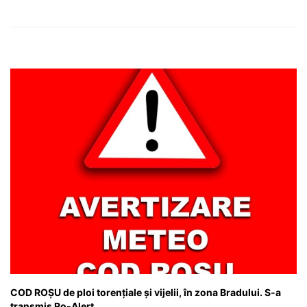
COD ROȘU de ploi torențiale și vijelii, în zona Bradului. S-a
transmis Ro-Alert