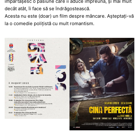
împărtășesc o pasiune care îi aduce împreună, și mai mult
decât atât, îi face să se îndrăgostească.
Acesta nu este (doar) un film despre mâncare. Așteptați-vă
la o comedie polițistă cu mult romantism.