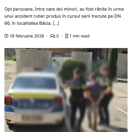
a
h
e
w
el
e
ar
Opt persoane, între care doi minori, au fost rănite în urma
c
at
s
itt
e
s
ta
unui accident rutier produs în cursul serii trecute pe DN
e
s
s
er
gr
s
je
66, în localitatea Băcia. […]
b
A
e
a
a
a
16 februarie 2026
0
1 min read
o
p
n
m
g
z
o
p
g
e
ă
k
er