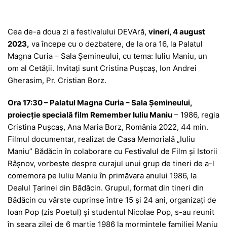
Cea de-a doua zi a festivalului DEVAră,
vineri, 4 august
2023,
va începe cu o dezbatere, de la ora 16, la Palatul
Magna Curia – Sala Șemineului, cu tema: Iuliu Maniu, un
om al Cetății. Invitați sunt Cristina Pușcaș, Ion Andrei
Gherasim, Pr. Cristian Borz.
Ora 17:30 – Palatul Magna Curia – Sala Șemineului,
proiecție specială film Remember Iuliu Maniu
– 1986, regia
Cristina Pușcaș, Ana Maria Borz, România 2022, 44 min.
Filmul documentar, realizat de Casa Memorială „Iuliu
Maniu” Bădăcin în colaborare cu Festivalul de Film și Istorii
Râșnov, vorbește despre curajul unui grup de tineri de a-l
comemora pe Iuliu Maniu în primăvara anului 1986, la
Dealul Țarinei din Bădăcin. Grupul, format din tineri din
Bădăcin cu vârste cuprinse între 15 și 24 ani, organizați de
Ioan Pop (zis Poetul) și studentul Nicolae Pop, s-au reunit
în seara zilei de 6 martie 1986 la mormintele familiei Maniu