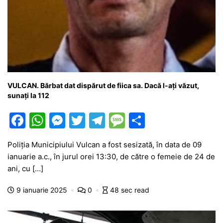
VULCAN. Bărbat dat dispărut de fiica sa. Dacă l-ați văzut,
sunați la 112
F
W
M
T
T
M
P
a
h
e
w
el
e
ar
Poliția Municipiului Vulcan a fost sesizată, în data de 09
c
at
s
itt
e
s
ta
ianuarie a.c., în jurul orei 13:30, de către o femeie de 24 de
e
s
s
er
gr
s
je
ani, cu […]
b
A
e
a
a
a
9 ianuarie 2025
0
48 sec read
o
p
n
m
g
z
o
p
g
e
ă