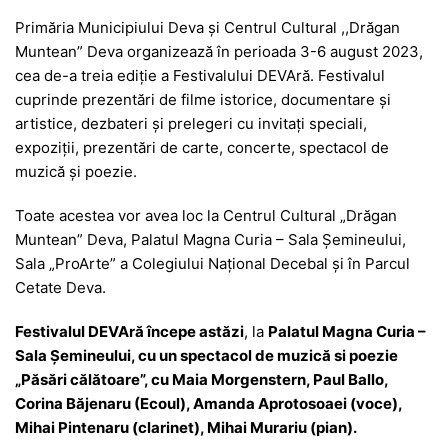
a
h
e
w
el
e
ar
Primăria Municipiului Deva și Centrul Cultural ,,Drăgan
c
at
s
itt
e
s
ta
Muntean” Deva organizează în perioada 3-6 august 2023,
e
s
s
er
gr
s
je
cea de-a treia ediție a Festivalului DEVAră. Festivalul
b
A
e
a
a
a
cuprinde prezentări de filme istorice, documentare și
artistice, dezbateri și prelegeri cu invitați speciali,
o
p
n
m
g
z
expoziții, prezentări de carte, concerte, spectacol de
o
p
g
e
ă
muzică și poezie.
k
er
Toate acestea vor avea loc la Centrul Cultural „Drăgan
Muntean” Deva, Palatul Magna Curia – Sala Șemineului,
Sala „ProArte” a Colegiului Național Decebal și în Parcul
Cetate Deva.
Festivalul DEVAră începe astăzi
, la
Palatul Magna Curia –
Sala Șemineului, cu un spectacol de muzică si poezie
„Păsări călătoare”, cu Maia Morgenstern, Paul Ballo,
Corina Băjenaru (Ecoul), Amanda Aprotosoaei (voce),
Mihai Pintenaru (clarinet), Mihai Murariu (pian).