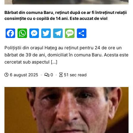
Bărbat din comuna Baru, reținut după ce ar fi întreținut relații
consimțite cu o copilă de 14 ani. Este acuzat de viol
F
W
M
T
T
M
P
a
h
e
w
el
e
ar
Polițiștii din orașul Hațeg au reținut pentru 24 de ore un
c
at
s
itt
e
s
ta
bărbat de 39 de ani, domiciliat în comuna Baru. Acesta este
e
s
s
er
gr
s
je
cercetat sub aspectul […]
b
A
e
a
a
a
6 august 2025
0
51 sec read
o
p
n
m
g
z
o
p
g
e
ă
k
er