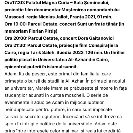
Ora17:30: Palatul Magna Curia – Sala Șemineului,
proiecție film documentar Moștenirea comandantului
Massoud, regia Nicolas Jallot, Franța 2021, 91 min.
Ora 19:00: Parcul Cetate, concert Sunt un frate tânăr (in
memoriam Florian Pittiș)
Ora 20:00: Parcul Cetate, concert Dora Gaitanovici
Ora 21:30: Parcul Cetate, proiecție film Conspirație la
Cairo, regia Tarik Saleh, Suedia 2022, 126 min. Un thriller
politic plasat în Universitatea Al-Azhar din Cairo,
epicentrul puterii în islamul sunnit.
Adam, fiu de pescar, este primul din familia lui care
primește o bursă de studii la Al-Azhar. În prima zi a noului
an universitar, Marele Imam se prăbușește și moare în fața
studenților adunați în curtea moscheii. O serie de
evenimente îl aduc pe Adam în mijlocul luptelor
neînduplecate pentru putere, în care sunt implicate
serviciile secrete egiptene. Încercând să se infiltreze ca
spion în intrigile politice de la universitate, Adam este
prins între interesele celor mai mari și reala lui credință