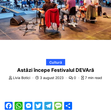
Cultură
Astăzi începe Festivalul DEVAră
Livia Botici
3 august 2023
0
7 min read
F
W
M
T
T
M
P