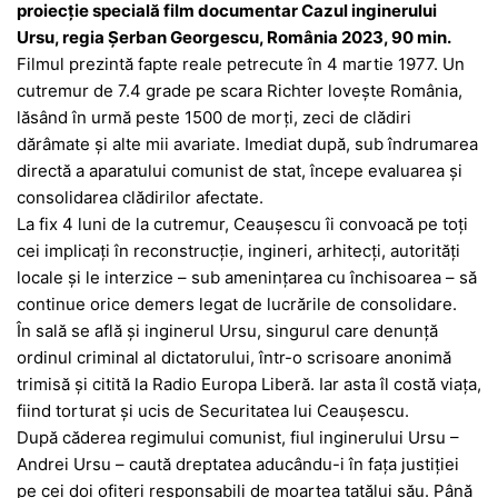
proiecție specială film documentar Cazul inginerului
Ursu, regia Șerban Georgescu, România 2023, 90 min.
Filmul prezintă fapte reale petrecute în 4 martie 1977. Un
cutremur de 7.4 grade pe scara Richter lovește România,
lăsând în urmă peste 1500 de morți, zeci de clădiri
dărâmate și alte mii avariate. Imediat după, sub îndrumarea
directă a aparatului comunist de stat, începe evaluarea și
consolidarea clădirilor afectate.
La fix 4 luni de la cutremur, Ceaușescu îi convoacă pe toți
cei implicați în reconstrucție, ingineri, arhitecți, autorități
locale și le interzice – sub amenințarea cu închisoarea – să
continue orice demers legat de lucrările de consolidare.
În sală se află și inginerul Ursu, singurul care denunță
ordinul criminal al dictatorului, într-o scrisoare anonimă
trimisă și citită la Radio Europa Liberă. Iar asta îl costă viața,
fiind torturat și ucis de Securitatea lui Ceaușescu.
După căderea regimului comunist, fiul inginerului Ursu –
Andrei Ursu – caută dreptatea aducându-i în fața justiției
pe cei doi ofițeri responsabili de moartea tatălui său. Până