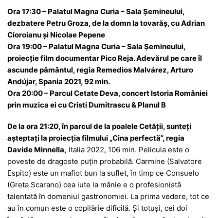
Ora 17:30 – Palatul Magna Curia – Sala Șemineului,
dezbatere Petru Groza, de la domn la tovarăș, cu Adrian
Cioroianu și Nicolae Pepene
Ora 19:00 – Palatul Magna Curia – Sala Șemineului,
proiecție film documentar Pico Reja. Adevărul pe care îl
ascunde pământul, regia Remedios Malvárez, Arturo
Andújar, Spania 2021, 92 min.
Ora 20:00 – Parcul Cetate Deva, concert Istoria României
prin muzica ei cu Cristi Dumitrascu & Planul B
De la ora 21:20, în parcul de la poalele Cetății, sunteți
așteptați la proiecția filmului „Cina perfectă”, regia
Davide Minnella,
Italia 2022, 106 min. Pelicula este o
poveste de dragoste puțin probabilă. Carmine (Salvatore
Espito) este un mafiot bun la suflet, în timp ce Consuelo
(Greta Scarano) cea iute la mânie e o profesionistă
talentată în domeniul gastronomiei. La prima vedere, tot ce
au în comun este o copilărie dificilă. Și totuși, cei doi