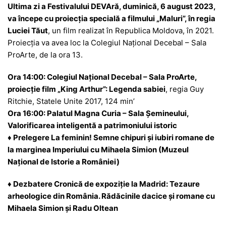
Ultima zi a Festivalului DEVAră, duminică, 6 august 2023,
va începe cu proiecția specială a filmului „Maluri”, în regia
Luciei Tăut
, un film realizat în Republica Moldova, în 2021.
Proiecția va avea loc la Colegiul Național Decebal – Sala
ProArte, de la ora 13.
Ora 14:00: Colegiul Național Decebal – Sala ProArte,
proiecție film „King Arthur”: Legenda sabiei
, regia Guy
Ritchie, Statele Unite 2017, 124 min’
Ora 16:00: Palatul Magna Curia – Sala Șemineului,
Valorificarea inteligentă a patrimoniului istoric
♦ Prelegere La feminin! Semne chipuri și iubiri romane de
la marginea Imperiului cu Mihaela Simion (Muzeul
Național de Istorie a României)
♦ Dezbatere Cronică de expoziție la Madrid: Tezaure
arheologice din România. Rădăcinile dacice şi romane cu
Mihaela Simion și Radu Oltean