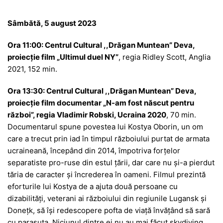
Sâmbătă, 5 august 2023
Ora 11:00: Centrul Cultural ,,Drăgan Muntean” Deva,
proiecție film „Ultimul duel NY”
, regia Ridley Scott, Anglia
2021, 152 min.
Ora 13:30: Centrul Cultural ,,Drăgan Muntean” Deva,
proiecție film documentar „N-am fost născut pentru
război”, regia Vladimir Robski, Ucraina 2020
, 70 min.
Documentarul spune povestea lui Kostya Oborin, un om
care a trecut prin iad în timpul războiului purtat de armata
ucraineană, începând din 2014, împotriva forțelor
separatiste pro-ruse din estul țării, dar care nu și-a pierdut
tăria de caracter și încrederea în oameni. Filmul prezintă
eforturile lui Kostya de a ajuta două persoane cu
dizabilități, veterani ai războiului din regiunile Lugansk și
Donețk, să își redescopere pofta de viață învățând să sară
cu parașuta. Niciunul dintre ei nu au mai făcut skydiving,