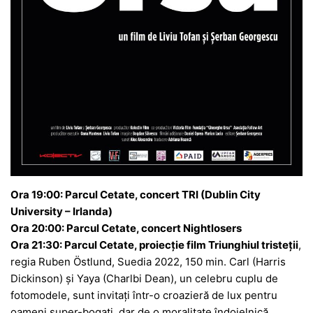
Ora 19:00: Parcul Cetate, concert TRI (Dublin City
University – Irlanda)
Ora 20:00: Parcul Cetate, concert Nightlosers
Ora 21:30: Parcul Cetate, proiecție film Triunghiul tristeții
,
regia Ruben Östlund, Suedia 2022, 150 min. Carl (Harris
Dickinson) și Yaya (Charlbi Dean), un celebru cuplu de
fotomodele, sunt invitați într-o croazieră de lux pentru
oameni super-bogați, dar de o moralitate îndoielnică.