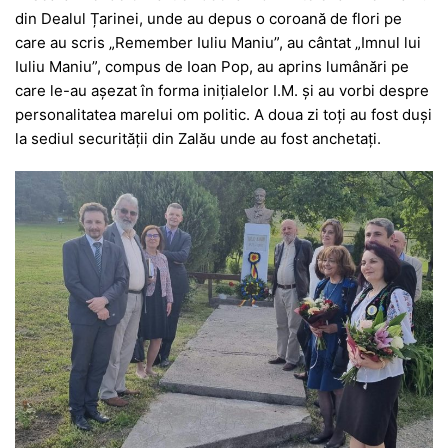
din Dealul Țarinei, unde au depus o coroană de flori pe
care au scris „Remember Iuliu Maniu”, au cântat „Imnul lui
Iuliu Maniu”, compus de Ioan Pop, au aprins lumânări pe
care le-au așezat în forma inițialelor I.M. și au vorbi despre
personalitatea marelui om politic. A doua zi toți au fost duși
la sediul securității din Zalău unde au fost anchetați.