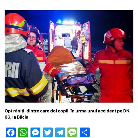
Opt răniți, dintre care doi copii, în urma unui accident pe DN
66, la Băcia
F
W
M
T
T
M
P